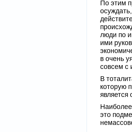
По этим п
осуждать,
действите
происхожд
люди по и
ими руков
экономич
в очень у
совсем с 
В тотали
которую 
является
Наиболее
это подме
немассово