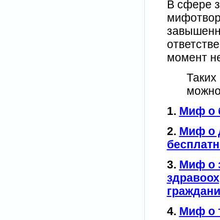
В сфере 
мифотвор
завышенн
ответстве
момент н
Таких
можно
1.
Миф о 
2.
Миф о 
бесплат
3.
Миф о 
здравоох
граждан
4.
Миф о 