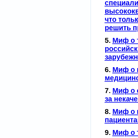
специали
высококв
что толь
решить п
5.
Миф о 
российск
зарубеж
6.
Миф о 
медицин
7.
Миф о 
за некач
8.
Миф о 
пациента
9.
Миф о т