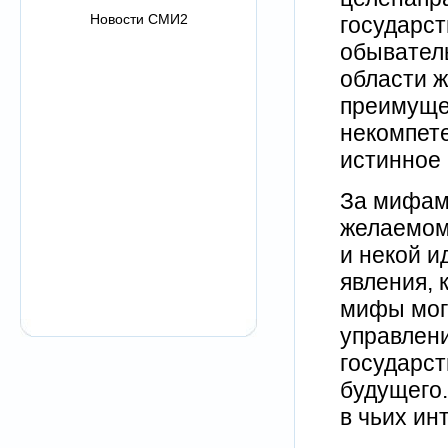
Новости СМИ2
государс
обыватель
области ж
преимуще
некомпет
истинное 
За мифами
желаемом
и некой и
явления, 
мифы могу
управлен
государст
будущего. 
в чьих ин