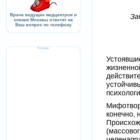
Врачи ведущих медцентров и
За
клиник Москвы ответят на
Ваш вопрос по телефону
Реклама:
Устоявши
жизненной
действит
устойчив
психолог
Мифотворч
конечно, 
Происхож
(массовог
целенапр