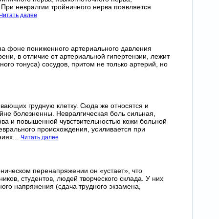
. При невралгии тройничного нерва появляется
Читать далее
на фоне пониженного артериального давления
ени, в отличие от артериальной гипертензии, лежит
ого тонуса) сосудов, притом не только артерий, но
вающих грудную клетку. Сюда же относятся и
не болезненны. Невралгическая боль сильная,
рва и повышенной чувствительностью кожи больной
леврального происхождения, усиливается при
иях...
Читать далее
оническом перенапряжении он «устает», что
иков, студентов, людей творческого склада. У них
ого напряжения (сдача трудного экзамена,