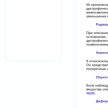
Из хроническ
дистрофическ
межпозвонков
уменьшения в
Радику
При описании
осложнение, 
дистрофическ
позвоночника 
Анкил
К относитель
Он представл
поперечные с
Опухол
Боли наблюда
вещества спи
далее
Дефор