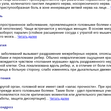
 узла, коленчатого ганглия лицевого нерва, носоресничного нерва
приступообразная боль в зоне иннервации ветвей нерва на лице...
нь
спространенное заболевание, проявляющееся головными болями 
й гипотензии). Чаще встречается у молодых женщин. В основе мигр
наоборот, паралич (стойкое расширение сосуда с утратой его мышечн
го мозга...
Читать далее
лгия
 заболеваний вызывает раздражение межреберных нервов, опоясы
бами и переломами ребер. Обычно невралгические ощущения край
овождается чувством «ползания мурашек» вдоль раздраженного не
ной клетки. Она локализована вдоль ребер, и, в отличие от боли п
вища в больную сторону, слабо изменяясь при дыхательных движен
тения
другой орган, головной мозг имеет свой «запас прочности». При хр
прежде всего головными болями. Такие боли - удел прилежных учен
появляются после критических моментов или длительного умственн
боты, защита диссертации)...
Читать далее
хондроз