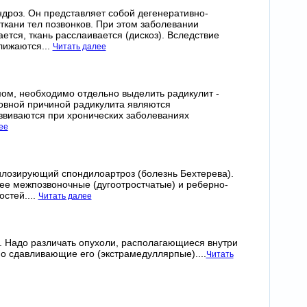
ндроз. Он представляет собой дегенеративно-
ткани тел позвонков. При этом заболевании
ся, ткань расслаивается (дискоз). Вследствие
лижаются...
Читать далее
м, необходимо отдельно выделить радикулит -
овной причиной радикулита являются
звиваются при хронических заболеваниях
ее
илозирующий спондилоартроз (болезнь Бехтерева).
е межпозвоночные (дугоотростчатые) и реберно-
стей....
Читать далее
к. Надо различать опухоли, располагающиеся внутри
о сдавливающие его (экстрамедуллярпые)....
Читать