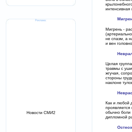
крылонебного
интенсивная 
Мигре
Реклама:
Мигрень - ра
(артериально
не спазм, а 
и вен головно
Невра
Целая группа
травмы с уши
жгучая, сопр
стороны груд
наклоне туло
Неврас
Как и любой 
проявляется 
обычно боли 
Новости СМИ2
дипломной ра
Остео