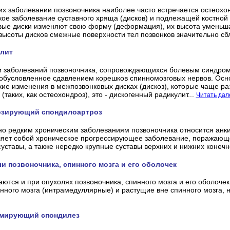
их заболевании позвоночника наиболее часто встречается остеохо
ое заболевание суставного хряща (дисков) и подлежащей костной 
ые диски изменяют свою форму (деформация), их высота уменьшает
ысоты дисков смежные поверхности тел позвонков значительно сб
лит
 заболеваний позвоночника, сопровождающихся болевым синдромо
обусловленное сдавлением корешков спинномозговых нервов. Осн
ие изменения в межпозвонковых дисках (дискоз), которые чаще ра
(таких, как остеохондроз), это - дискогенный радикулит...
Читать дал
озирующий спондилоартроз
но редким хроническим заболеваниям позвоночника относится анк
яет собой хроническое прогрессирующее заболевание, поражающе
уставы, а также нередко крупные суставы верхних и нижних конечно
и позвоночника, спинного мозга и его оболочек
ются и при опухолях позвоночника, спинного мозга и его оболоче
нного мозга (интрамедуллярные) и растущие вне спинного мозга, н
мирующий спондилез