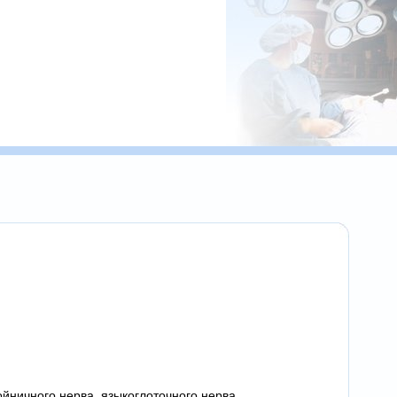
йничного нерва, языкоглоточного нерва,