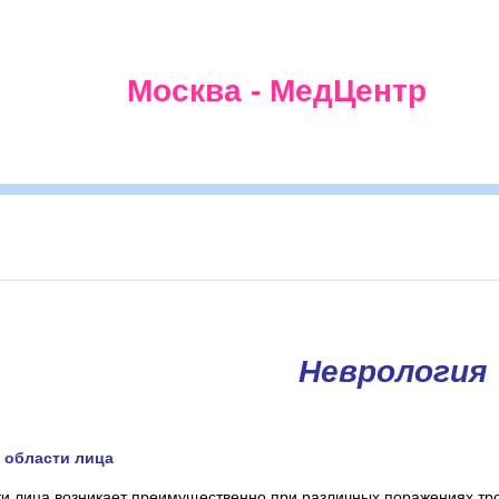
Москва - МедЦентр
Неврология
 области лица
ти лица возникает преимущественно при различных поражениях тро