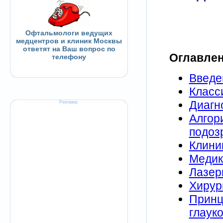
Офтальмологи ведущих
медцентров и клиник Москвы
ответят на Ваш вопрос по
Оглавлен
телефону
Введе
Класс
Диагн
Реклама:
Алгор
подоз
Клини
Медик
Лазер
Хирур
Принц
глаук