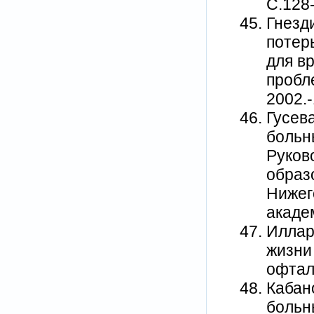
С.128
Гнезд
потер
для в
пробл
2002.-
Гусев
больн
Руков
образ
Нижег
академ
Иллар
жизни
офталь
Кабан
больны