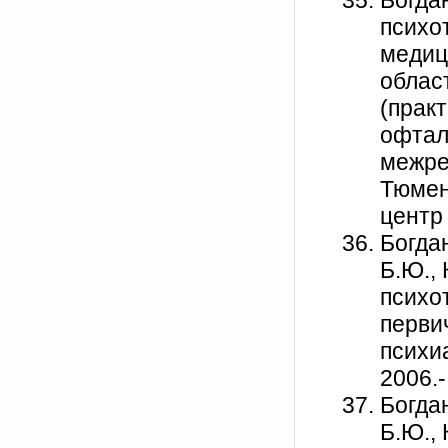
психо
медиц
облас
(прак
офтал
межре
Тюмен
центр 
Богда
Б.Ю.,
психо
перви
психиа
2006.-
Богда
Б.Ю.,