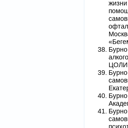
жизни
помощ
самов
офтал
Москв
«Бегем
Бурно
алкого
ЦОЛИУВ
Бурно
самов
Екатер
Бурно 
Академ
Бурно
самов
психот