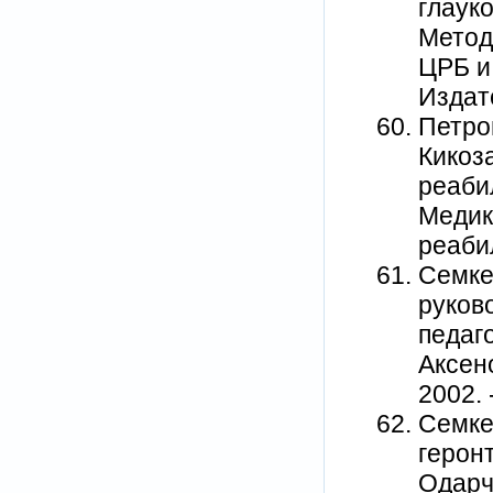
глауко
Метод
ЦРБ и
Издат
Петро
Кикоз
реаби
Медик
реабил
Семке
руков
педаго
Аксено
2002. 
Семке
герон
Одарче