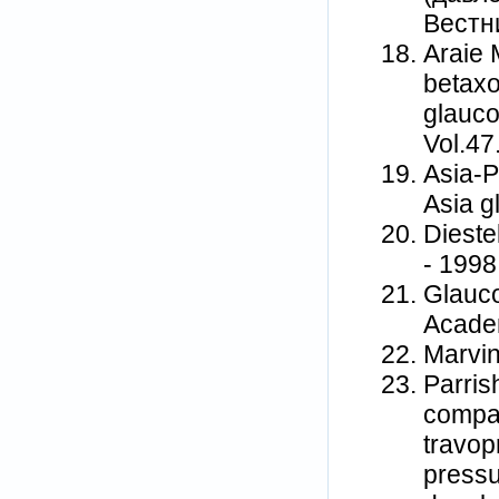
Вестни
Araie 
betaxo
glauco
Vol.47
Asia-P
Asia g
Dieste
- 1998
Glauco
Academ
Marvin
Parris
compar
travop
pressu