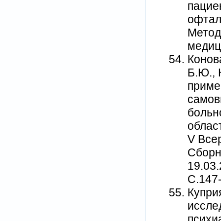
пацие
офтал
Метод
медици
Конов
Б.Ю.,
приме
самов
больн
облас
V Все
Сборн
19.03.
С.147
Купри
иссле
психи