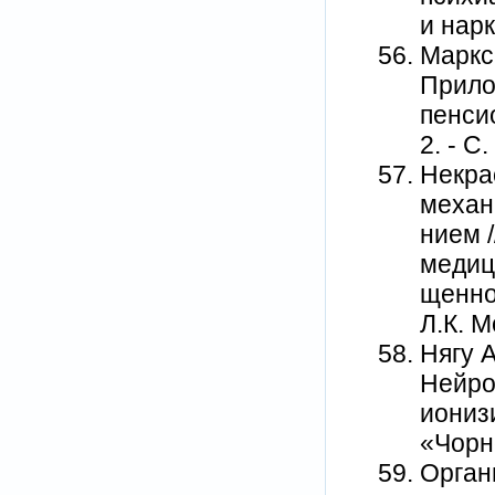
и нарк
Маркс
Прило
пенсио
2. - С.
Некрас
механ
нием /
медиц
щенно
Л.К. М
Нягу А
Нейро
иониз
«Чорн
Орган