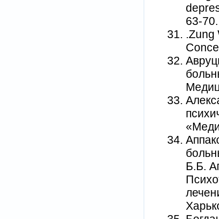
depres
63-70.
.Zung 
Conce
Авруцк
больны
Медици
Алекс
психи
«Меди
Аппако
больн
Б.Б. А
Психо
лечен
Харько
Богда