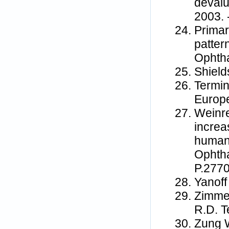
devalu
2003. 
Primar
patter
Ophtha
Shield
Termin
Europe
Weinre
increa
human 
Ophthal
P.2770
Yanoff
Zimmer
R.D. T
Zung W