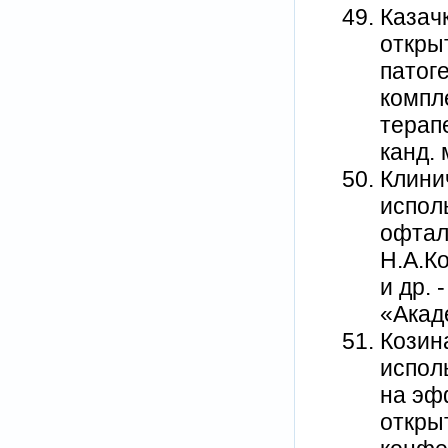
Казач
откры
патог
компл
терап
канд. 
Клини
испол
офтал
Н.А.Ко
и др. 
«Акаде
Козин
испол
на эф
откры