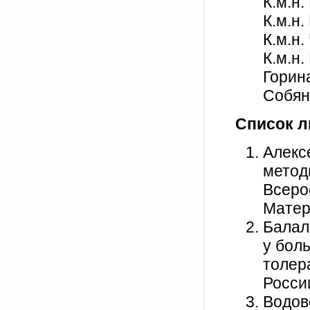
К.м.н
К.м.н
К.м.н
К.м.н
Горин
Собян
Список л
Алексе
методи
Всеро
Матери
Балал
у бол
толер
России
Водов