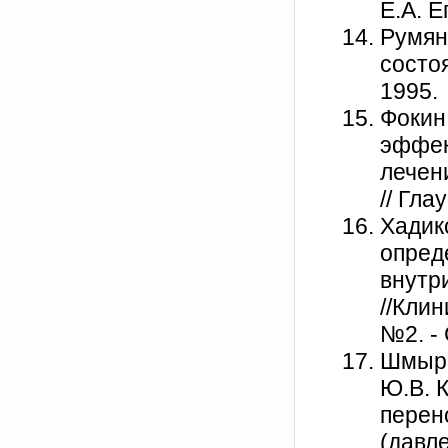
Е.А. Е
Румян
состо
1995.
Фокин
эффек
лечен
// Гла
Хадико
опред
внутр
//Клин
№2. - 
Шмыре
Ю.В. 
перен
(давле