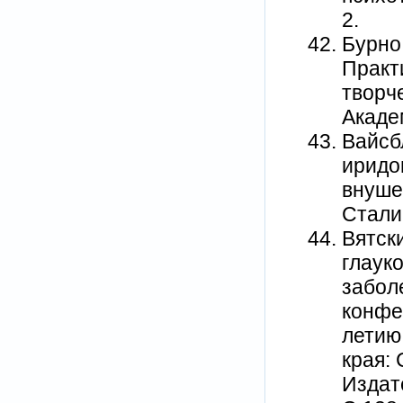
2.
Бурно 
Практ
творч
Академ
Вайсб
иридо
внуше
Стали
Вятск
глаук
забол
конфе
летию
края:
Издат