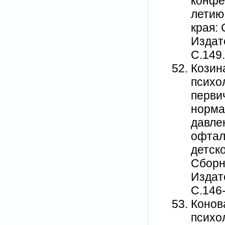
конфе
летию
края:
Издат
С.149.
Козина
психо
перви
норма
давле
офтал
детск
Сборн
Издат
С.146
Конов
психо