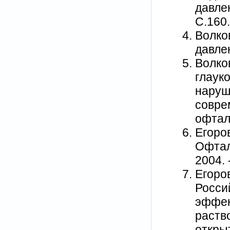
давлен
С.160.
Волко
давлен
Волко
глаук
наруш
совре
офталь
Егоров
Офтал
2004. 
Егоров
Росси
эффек
раств
откры