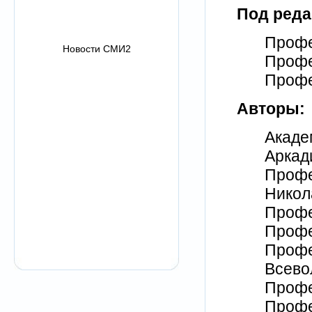
Под реда
Профе
Новости СМИ2
Профе
Профе
Авторы:
Акаде
Аркад
Профе
Никол
Профе
Профе
Профе
Всево
Профе
Профе