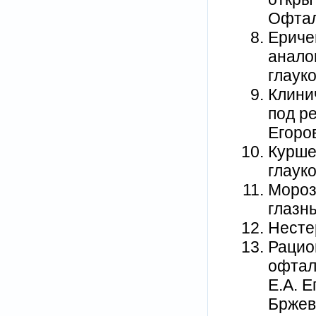
Офталь
Еричев
анало
глауко
Клини
под ре
Егоров
Курше
глауко
Мороз
глазны
Нестер
Рацио
офтал
Е.А. Е
Бржевс