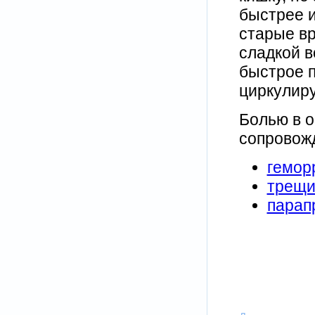
быстрее и
старые вр
сладкой в
быстрое 
циркулир
Болью в о
сопровож
гемор
трещи
парап