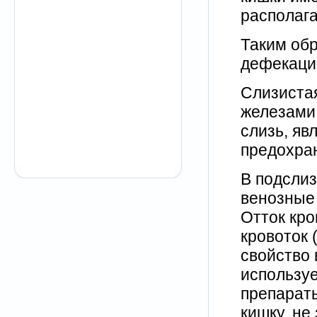
располага
Таким обр
дефекации
Слизистая
железами
слизь, яв
предохра
В подсли
венозные 
Отток кро
кровоток 
свойство 
используе
препараты
кишку, не