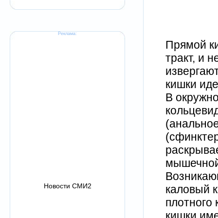
Реклама:
Прямой к
тракт, и 
извергают
кишки иде
В окружно
кольцеви
(анально
(сфинктер
раскрыва
мышечной
Возникаю
Новости СМИ2
каловый к
плотного 
кишки име