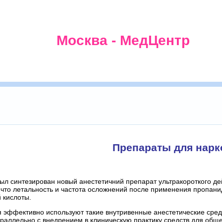
Москва - МедЦентр
Препараты для нарк
был синтезирован новый анестетичний препарат ультракороткого 
 что летальность и частота осложнений после применения пропани
 кислоты.
 эффективно используют такие внутривенные анестетические средст
аллельно с внедрением в клиническую практику средств для обще