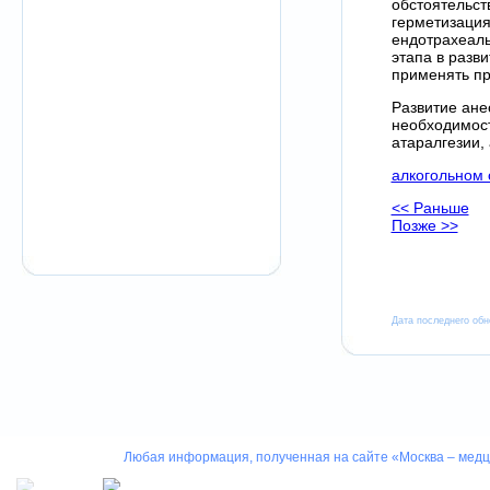
обстоятельст
герметизация
ендотрахеаль
этапа в разв
применять п
Развитие ане
необходимост
атаралгезии,
алкогольном 
<< Раньше
Позже >>
Дата последнего обн
Любая информация, полученная на сайте «Москва – медце