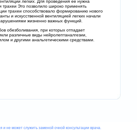
ентиляции легких. Для проведения ее нужна
ии трахеи Это позволило широко применять
ции трахеи способствовало формированию нового
анты и искусственной вентиляцией легких начали
нарушениями жизненно важных функций.
ов обезболивания, при которых отпадает
икли различные виды нейролептаналгезии,
илом и другими анальгетическими средствами.
 и не может служить заменой очной консультации врача.