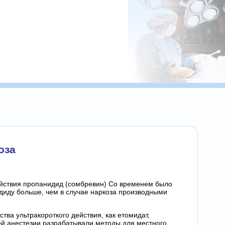
оза
действия пропанидид (сомбревин) Со временем было
диду больше, чем в случае наркоза производными
ва ультракороткого действия, как етомидат,
й анестезии разрабатывали методы для местного