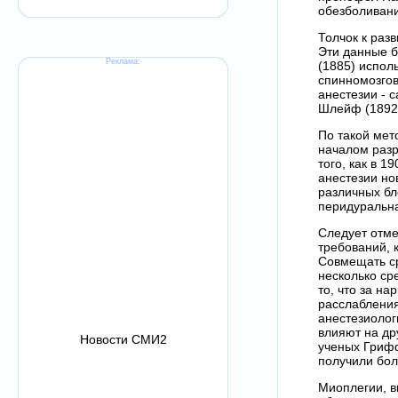
обезболивани
Толчок к раз
Эти данные б
Реклама:
(1885) исполь
спинномозгов
анестезии - 
Шлейф (1892)
По такой мет
началом разр
того, как в 
анестезии но
различных бл
перидуральна
Следует отме
требований, 
Совмещать ср
несколько ср
то, что за н
расслабления
анестезиолог
влияют на др
Новости СМИ2
ученых Грифф
получили бол
Миоплегии, в