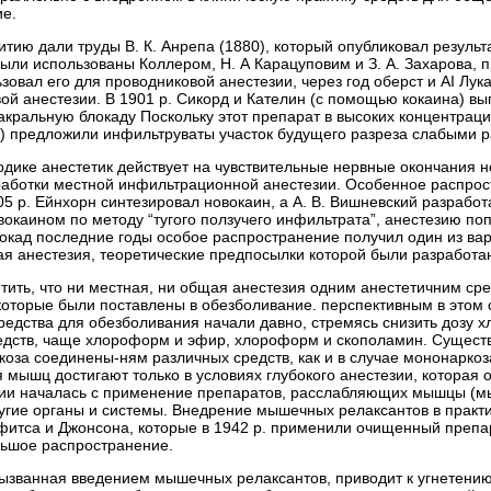
е.
витию дали труды В. К. Анрепа (1880), который опубликовал резуль
ыли использованы Коллером, Н. А Карацуповим и З. А. Захарова, 
зовал его для проводниковой анестезии, через год оберст и AI Лука
ой анестезии. В 1901 p. Сикорд и Кателин (с помощью кокаина) в
сакральную блокаду Поскольку этот препарат в высоких концентраци
 предложили инфильтруваты участок будущего разреза слабыми р
одике анестетик действует на чувствительные нервные окончания 
аботки местной инфильтрационной анестезии. Особенное распрос
1905 p. Ейнхорн синтезировал новокаин, а А. В. Вишневский разраб
вокаином по методу “тугого ползучего инфильтрата”, анестезию по
окад последние годы особое распространение получил один из вар
я анестезия, теоретические предпосылки которой были разработан
тить, что ни местная, ни общая анестезия одним анестетичним сре
которые были поставлены в обезболивание. перспективным в этом 
едства для обезболивания начали давно, стремясь снизить дозу
едств, чаще хлороформ и эфир, хлороформ и скополамин. Существ
аркоза соединены-ням различных средств, как и в случае мононарко
 мышц достигают только в условиях глубокого анестезии, которая 
ии началась с применение препаратов, расслабляющих мышцы (м
угие органы и системы. Внедрение мышечных релаксантов в практи
итса и Джонсона, которые в 1942 p. применили очищенный препара
ьшое распространение.
ызванная введением мышечных релаксантов, приводит к угнетени