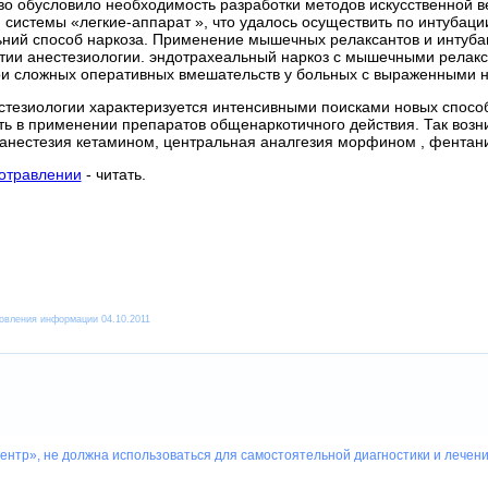
во обусловило необходимость разработки методов искусственной в
 системы «легкие-аппарат », что удалось осуществить по интубац
ний способ наркоза. Применение мышечных релаксантов и интуба
итии анестезиологии. эндотрахеальный наркоз с мышечными релакс
ри сложных оперативных вмешательств у больных с выраженными 
стезиологии характеризуется интенсивными поисками новых способ
ь в применении препаратов общенаркотичного действия. Так возн
 анестезия кетамином, центральная аналгезия морфином , фентан
отравлении
- читать.
овления информации 04.10.2011
нтр», не должна использоваться для самостоятельной диагностики и лечения