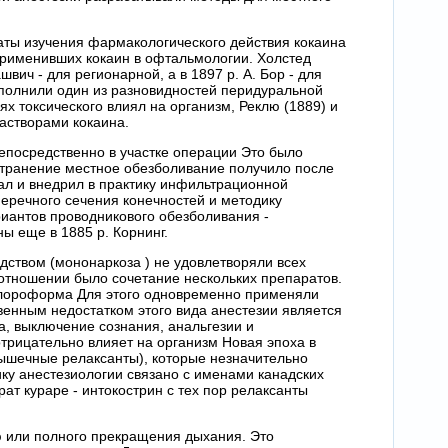
таты изучения фармакологического действия кокаина
применивших кокаин в офтальмологии. Холстед
швич - для регионарной, а в 1897 p. А. Бор - для
ыполнили один из разновидностей перидуральной
ях токсического влиял на организм, Реклю (1889) и
астворами кокаина.
непосредственно в участке операции Это было
транение местное обезболивание получило после
отал и внедрил в практику инфильтрационной
перечного сечения конечностей и методику
иантов проводникового обезболивания -
ы еще в 1885 p. Корнинг.
дством (мононаркоза ) не удовлетворяли всех
отношении было сочетание нескольких препаратов.
 хлороформа Для этого одновременно применяли
енным недостатком этого вида анестезии является
за, выключение сознания, анальгезии и
отрицательно влияет на организм Новая эпоха в
ышечные релаксанты), которые незначительно
ку анестезиологии связано с именами канадских
т кураре - интокострин с тех пор релаксанты
ю или полного прекращения дыхания. Это