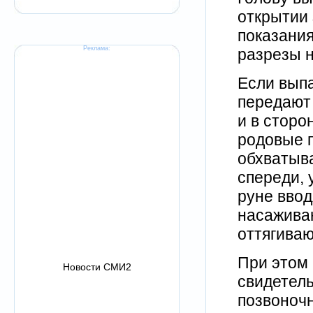
открытии 
показания
Реклама:
разрезы н
Если выпа
передают 
и в сторо
родовые п
обхватыва
спереди, 
руне ввод
насаживаю
оттягиваю
При этом 
Новости СМИ2
свидетель
позвоночн