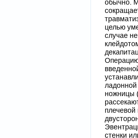
обычно. М
сокращае
травматиз
целью уме
случае не
клейдотом
декапитац
Операцию
введенной
устанавли
ладонной 
ножницы (
рассекают
плечевой 
двусторон
Эвентраци
стенки ил