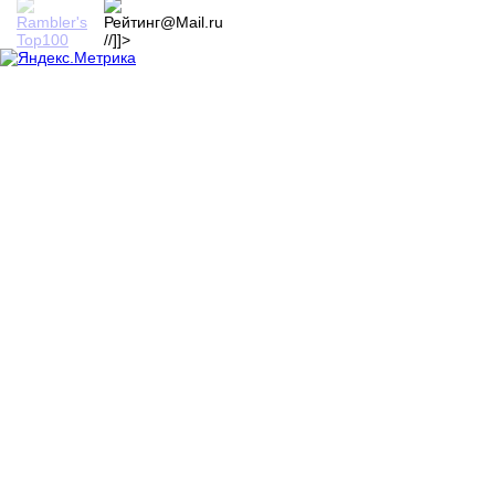
//]]>