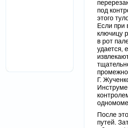
перереза
под контр
этого тул
Если при 
ключицу р
в рот пал
удается, 
извлекают
тщательн
промежнос
Г. Жученк
Инструме
контролем
одномоме
После это
путей. За