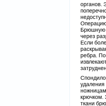
органов.
поперечно
недоступн
Операцию
Брюшную 
через раз
Если боле
раскрываю
ребра. По
извлекают
затрудне
Спондилот
удаления 
ножницам
крючком.
ткани брю