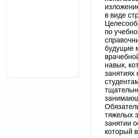
изложение
в виде ст
Целесообр
по учебно
справочни
будущие 
врачебной
навык, ко
занятиях 
студента
тщательн
занимающ
Обязател
тяжелых э
занятии о
который в