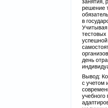
занятия, 
решение т
обязател
в государ
Учитывая 
тестовых 
успешной
самостоя
организов
день отра
индивиду
Вывод: Ко
с учетом 
современ
учебного 
адаптиров