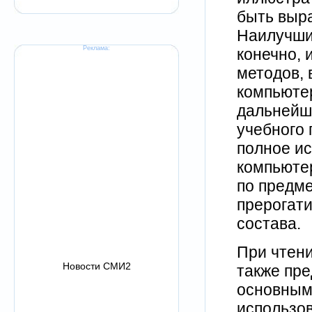
быть выр
Наилучши
Реклама:
конечно,
методов, 
компьютер
дальнейш
учебного 
полное и
компьютер
по предме
прерогати
состава.
При чтен
Новости СМИ2
также пре
основным
использов