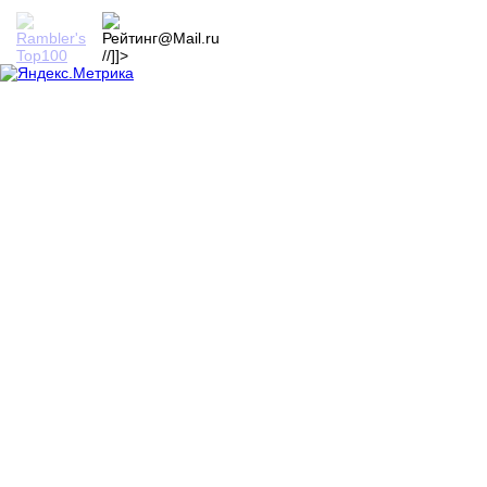
//]]>