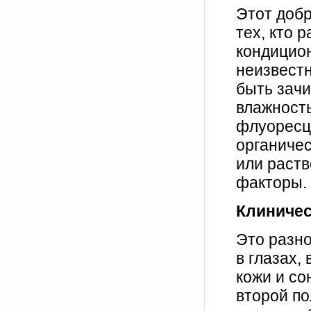
Этот добр
тех, кто 
кондицио
неизвестн
быть зач
влажность
флуоресце
органичес
или раств
факторы.
Клиничес
Это разн
в глазах, 
кожи и со
второй по