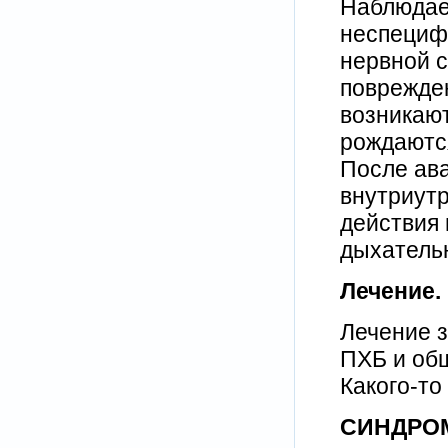
Наблюдает
неспециф
нервной с
поврежде
возникаю
рождаютс
После ав
внутриутр
действия 
дыхатель
Лечение.
Лечение з
ПХБ и об
Какого-то
СИНДРО