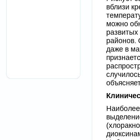
вблизи кр
температ
можно об
развитых
районов.
даже в м
признает
распростр
случилось
объясняет
Клиничес
Наиболее
выделение
(хлоракно
диоксинам