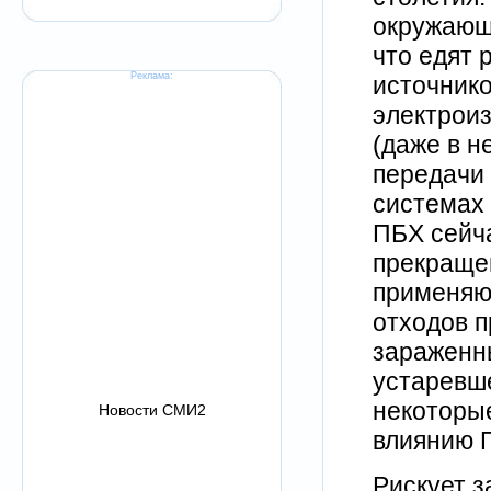
окружающе
что едят 
Реклама:
источнико
электрои
(даже в н
передачи 
системах 
ПБХ сейча
прекращен
применяют
отходов п
зараженн
устаревше
некоторы
Новости СМИ2
влиянию 
Рискует з