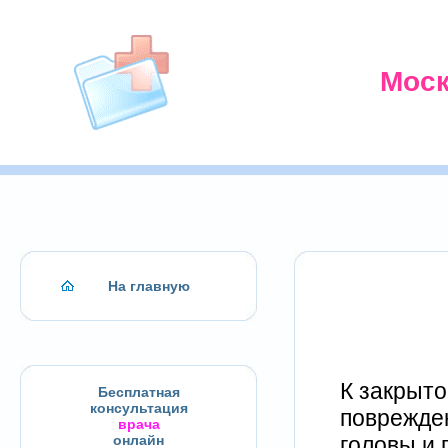
Моск
На главную
К закрыто
Бесплатная
консультация
поврежде
врача
головы и 
онлайн