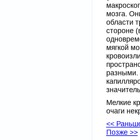
макроскоп
мозга. Он
области т
стороне (
одновреме
мягкой мо
кровоизли
пространс
разными.
капилляро
значитель
Мелкие к
очаги нек
<< Раньш
Позже >>