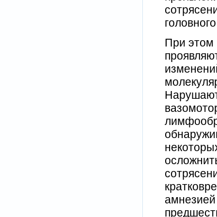
сотрясени
головного 
При этом 
проявляют
изменений
молекуляр
Нарушают
вазомотор
лимфообр
обнаружи
некоторых
осложнить
сотрясени
кратковре
амнезией 
предшест