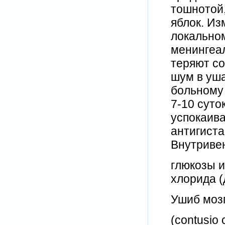
тошнотой,
яблок. Из
локальном
менингеал
теряют со
шум в уша
больному
7-10 суто
успокаив
антигист
Внутривен
глюкозы и
хлорида (
Ушиб моз
(contusio