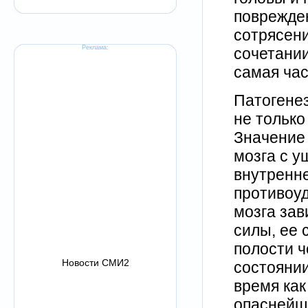
поврежден
сотрясени
Реклама:
сочетании
самая час
Патогене
не только
Значение
мозга с у
внутренне
противоуд
мозга зав
силы, ее 
полости 
Новости СМИ2
состоянии
время как
опаснейш