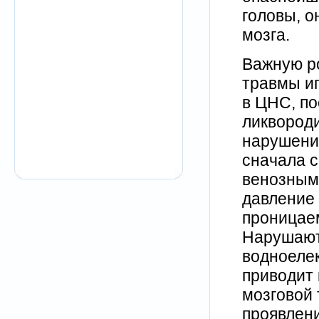
головы, 
мозга.
Важную ро
травмы и
в ЦНС, по
ликвород
нарушения
сначала с
венозным
давление 
проницае
Нарушают
водноеле
приводит 
мозговой 
проявлени