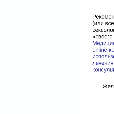
Рекомен
(или вс
сексолог
«своего
Медицин
online-
использ
лечения
консуль
Жел