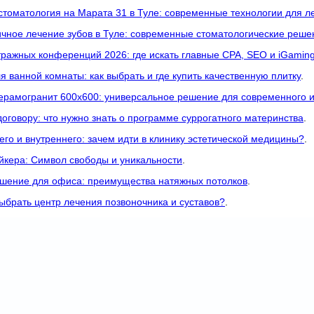
томатология на Марата 31 в Туле: современные технологии для л
чное лечение зубов в Туле: современные стоматологические реше
ражных конференций 2026: где искать главные CPA, SEO и iGaming
я ванной комнаты: как выбрать и где купить качественную плитку
.
ерамогранит 600x600: универсальное решение для современного 
договору: что нужно знать о программе суррогатного материнства
.
го и внутреннего: зачем идти в клинику эстетической медицины?
.
йкера: Символ свободы и уникальности
.
шение для офиса: преимущества натяжных потолков
.
выбрать центр лечения позвоночника и суставов?
.