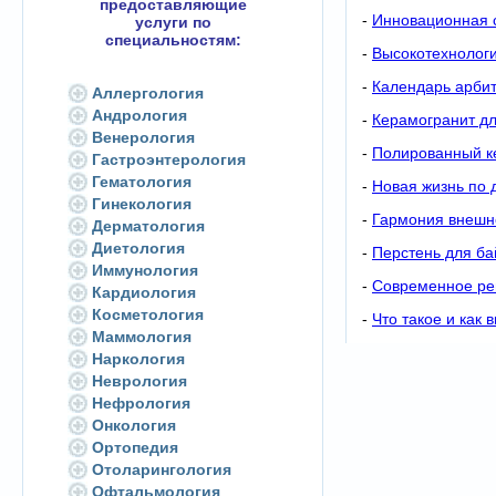
предоставляющие
-
Инновационная с
услуги по
специальностям:
-
Высокотехнологи
-
Календарь арбит
Аллергология
Андрология
-
Керамогранит дл
Венерология
-
Полированный к
Гастроэнтерология
Гематология
-
Новая жизнь по 
Гинекология
-
Гармония внешне
Дерматология
Диетология
-
Перстень для ба
Иммунология
-
Современное ре
Кардиология
Косметология
-
Что такое и как 
Маммология
Наркология
Неврология
Нефрология
Онкология
Ортопедия
Отоларингология
Офтальмология