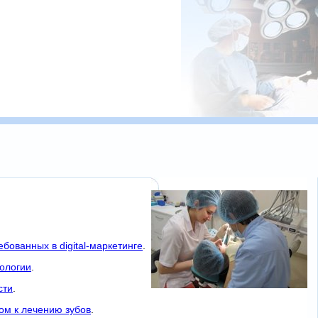
бованных в digital-маркетинге
.
ологии
.
сти
.
ом к лечению зубов
.