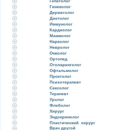
Гепатолог
Гинеколог
Дерматолог
Диетолог
Иммунолог
Кардиолог
Маммолог
Нарколог
Невролог
Онколог
Ортопед
Отоларинголог
Офтальмолог
Проктолог
Психотерапевт
Сексолог
Терапевт
Уролог
Флеболог
Хирург
Эндокринолог
Пластический хирург
Врач другой