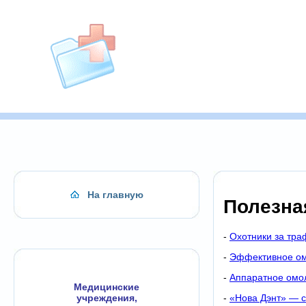
На главную
Полезна
-
Охотники за тра
-
Эффективное ом
-
Аппаратное омо
Медицинские
-
«Нова Дэнт» — с
учреждения,