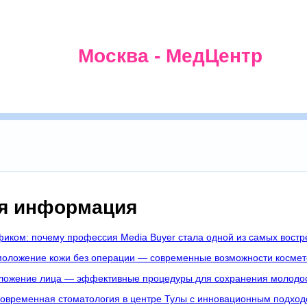
Москва - МедЦентр
я информация
фиком: почему профессия Media Buyer стала одной из самых востре
оложение кожи без операции — современные возможности космет
ложение лица — эффективные процедуры для сохранения молодо
овременная стоматология в центре Тулы с инновационным подход