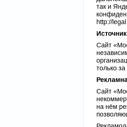
так и Янд
конфиденц
http://lega
Источник
Сайт «Мо
независи
организац
только за
Рекламна
Сайт «Мо
некоммер
на нём ре
позволяющ
Рекламод