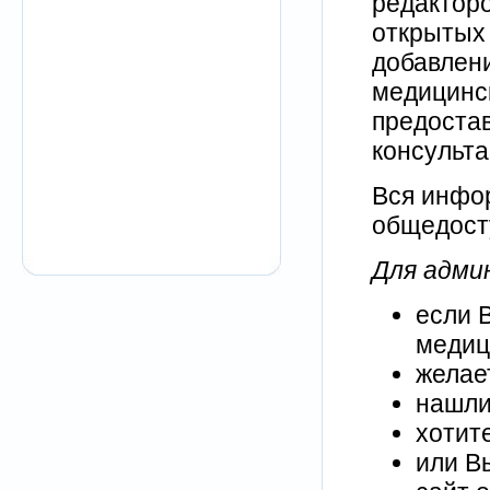
редактор
открытых
добавлени
медицинс
предоста
консульта
Вся инфор
общедост
Для адми
если 
медиц
желае
нашли
хотит
или В