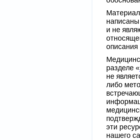
Материалы
написаны
и не явл
относящей
описания 
Медицинс
разделе «
не являет
либо мето
встречаю
информаци
медицинск
подтвержд
эти ресур
нашего с