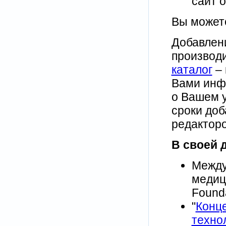
сайт 
Вы може
Добавлен
производи
каталог
– 
Вами инф
о Вашем у
сроки доб
редакторо
В своей 
Между
медиц
Found
"
Конц
техно