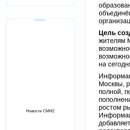
образован
объединё
организа
Реклама:
Цель соз
жителям М
возможно
возможнос
на сегодн
Информац
Москвы, р
полной, п
пополнени
ростом ры
Новости СМИ2
Информац
добавляет