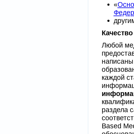
«
Осно
Федер
други
Качество
Любой мед
предоста
написаны
образова
каждой с
информац
информа
квалифик
раздела с
соответс
Based Med
обоснова