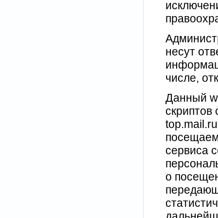
исключен
правоохра
Админист
несут отв
информаци
числе, от
Данный we
скриптов 
top.mail.r
посещаемо
сервиса с
персонал
о посещен
передающ
статистич
дальнейше