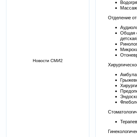
Водогр
Массаж
Отделение от
Аудиоло
Общая о
детская
Риноло
Микрохи
Отонев
Новости СМИ2
Хирургическо
Амбула
Грыжев
Хирурги
Предоп
Эндоско
Флебол
Стоматологич
Терапев
Гинекологиче