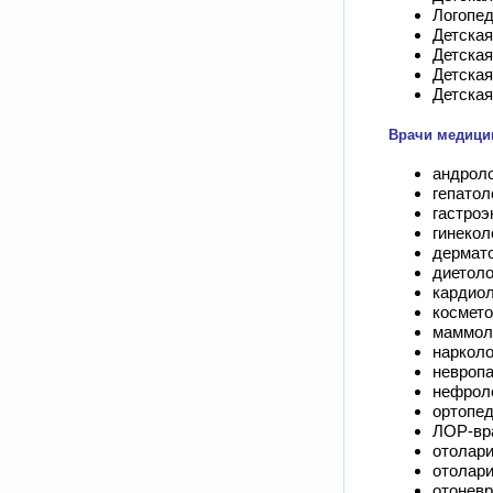
Логопе
Детская
Детская
Детска
Детская
Врачи медицин
андрол
гепатол
гастроэ
гинекол
дермат
диетоло
кардиол
космето
маммол
нарколо
невропа
нефрол
ортопе
ЛОР-вр
отолари
отолари
отоневр