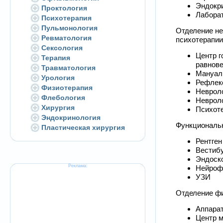
Эндокр
Проктология
Лаборат
Психотерапия
Пульмонология
Отделение не
Ревматология
психотерапии
Сексология
Центр г
Терапия
равнов
Травматология
Мануал
Урология
Рефлек
Физиотерапия
Неврол
Флебология
Неврол
Хирургия
Психот
Эндокринология
Функциональн
Пластическая хирургия
Рентген
Вестиб
Эндоск
Реклама:
Нейроф
УЗИ
Отделение ф
Аппара
Центр м