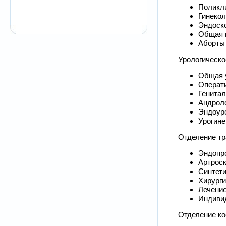
Поликли
Гинекол
Эндоско
Общая 
Аборты
Урологическо
Общая 
Операт
Генитал
Андрол
Эндоур
Урогине
Отделение тр
Эндопр
Артрос
Синтети
Хирурги
Лечени
Индиви
Отделение ко