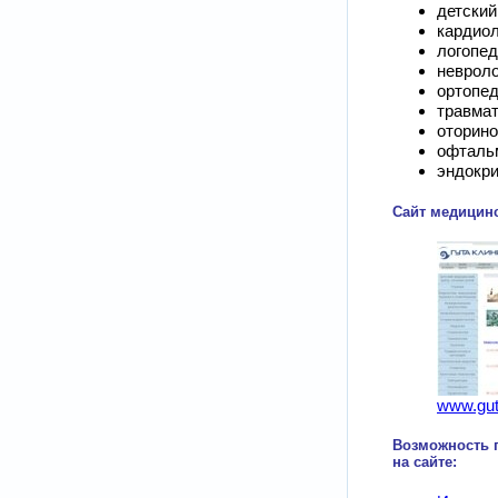
детский
кардиол
логопед
невроло
ортопе
травмат
оторино
офталь
эндокри
Сайт медицинс
www.guta
Возможность 
на сайте: