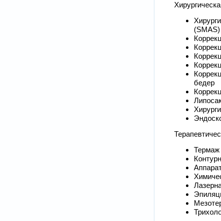
Хирургическа
Хирурги
(SMAS)
Коррек
Коррекц
Коррек
Коррек
Коррекц
бедер
Коррекц
Липоса
Хирурги
Эндоско
Терапевтичес
Термаж 
Контурн
Аппарат
Химичес
Лазерна
Эпиляц
Мезоте
Трихоло