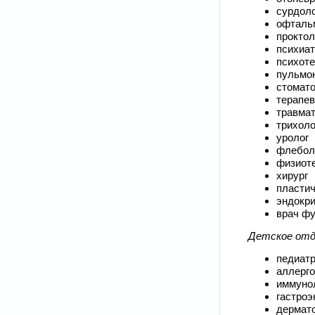
сурдоло
офталь
проктол
психиа
психоте
пульмо
стомато
терапев
травмат
трихоло
уролог
флебол
физиот
хирург
пластич
эндокри
врач фу
Детское отд
педиат
аллерго
иммуно
гастроэ
дермат