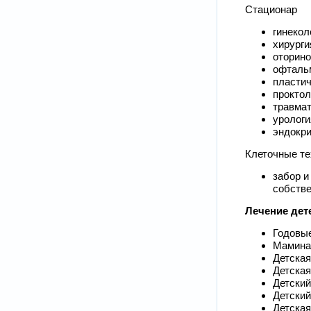
Стационар
гинекол
хирурги
оторино
офталь
пластич
проктол
травмат
уролог
эндокри
Клеточные те
забор и
собстве
Лечение дете
Годовые
Мамина
Детская
Детская
Детский
Детский
Детская