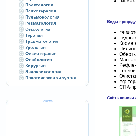
гинеко
Проктология
Психотерапия
Пульмонология
Виды процедур
Ревматология
Сексология
Физиот
Терапия
Гидрот
Травматология
Космет
Урология
Пилинг
Физиотерапия
Оберт
Масса
Флебология
Рефлек
Хирургия
Теплов
Эндокринология
Очистк
Пластическая хирургия
Уф-тер
СПА-п
Сайт клиники 
Реклама: