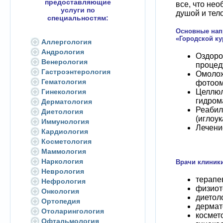
предоставляющие
все, что нео
услуги по
душой и тело
специальностям:
Основные нап
«Городской ку
Аллергология
Андрология
Оздоро
Венерология
процед
Гастроэнтерология
Омолож
Гематология
фотоом
Гинекология
Целлюл
гидром
Дерматология
Реабил
Диетология
(иглоу
Иммунология
Лечени
Кардиология
Косметология
Маммология
Наркология
Врачи клиники
Неврология
терапе
Нефрология
физиот
Онкология
диетол
Ортопедия
дермат
Отоларингология
космет
Офтальмология