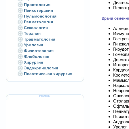
Диагнос
Проктология
Педиат
Психотерапия
Пульмонология
Врачи семейно
Ревматология
Сексология
Аллерг
Терапия
Иммуно
Гастроэ
Травматология
Гинекол
Урология
Гирудот
Физиотерапия
Гомеоп
Флебология
Дермат
Хирургия
Иглоре
Эндокринология
Кардио
Пластическая хирургия
Космет
Маммол
Наркол
Неврол
Онколо
Реклама:
Отолар
Офталь
Педиат
Психот
Андрол
Уролог