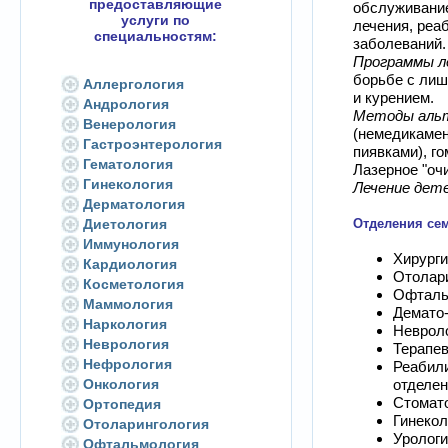
предоставляющие
обслуживани
услуги по
лечения, реа
специальностям:
заболеваний.
Программы л
борьбе с ли
Аллергология
и курением.
Андрология
Методы аль
Венерология
(немедикамен
Гастроэнтерология
пиявками), г
Гематология
Лазерное "оч
Гинекология
Лечение дете
Дерматология
Отделения сем
Диетология
Иммунология
Хирурги
Кардиология
Отолари
Косметология
Офталь
Маммология
Демато-
Наркология
Невроло
Неврология
Терапев
Нефрология
Реабил
Онкология
отделе
Стомато
Ортопедия
Гинекол
Отоларингология
Урологи
Офтальмология