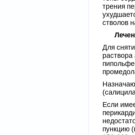
трения пе
ухудшает
стволов н
Лечен
Для сняти
раствора 
пипольфе
промедола
Назначаю
(салицила
Если име
перикарди
недостато
пункцию (