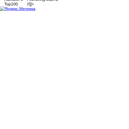
//]]>