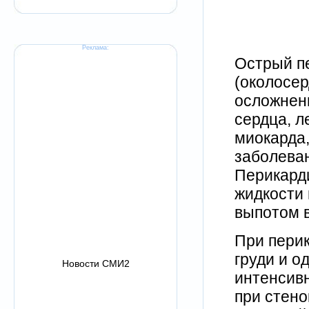
Реклама:
Острый пе
(околосер
осложнен
сердца, л
миокарда,
заболеван
Перикарди
жидкости 
выпотом в
При перик
груди и о
Новости СМИ2
интенсивн
при стено