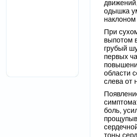
движений,
одышка у
наклоном
При сухом
выпотом 
грубый шу
первых ч
повышени
области с
слева от 
Появлени
симптомат
боль, уси
прощупыв
сердечной
тоны серд