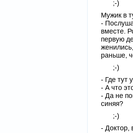
;-)
Мужик в т
- Послуша
вместе. Р
первую де
женились,
раньше, ч
;-)
- Где тут
- А что э
- Да не по
синяя?
;-)
- Доктор,