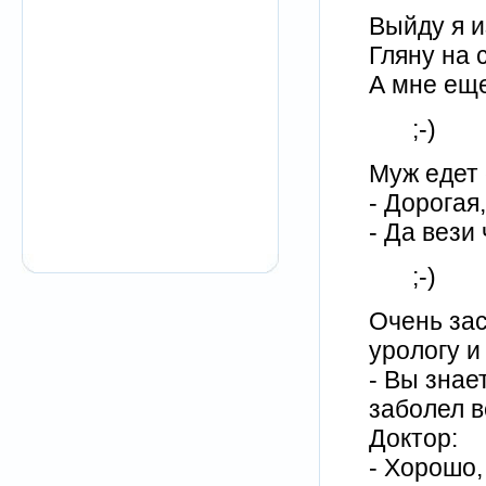
Выйду я и
Гляну на с
А мне еще
;-)
Муж едет 
- Дорогая
- Да вези
;-)
Очень за
урологу и
- Вы знае
заболел в
Доктор:
- Хорошо,