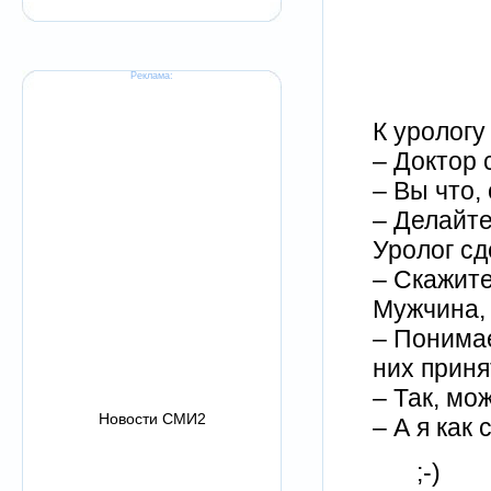
Реклама:
К урологу
– Доктор 
– Вы что,
– Делайте
Уролог сд
– Скажите
Мужчина,
– Понимае
них приня
– Так, мо
Новости СМИ2
– А я как
;-)