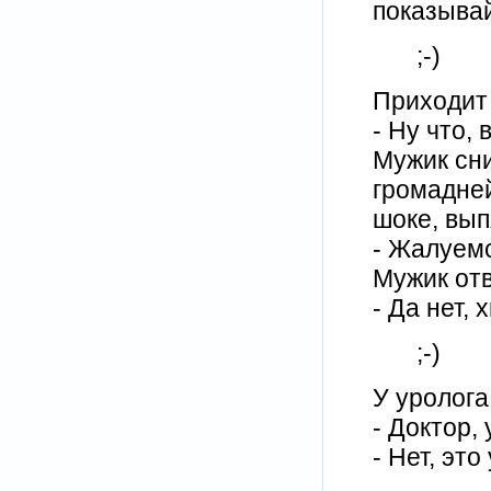
показывай
;-)
Пpиходит 
- Hy что,
Мyжик сн
гpомадней
шоке, вып
- Жалyем
Мyжик от
- Да нет, 
;-)
У уролога
- Доктор,
- Нет, это