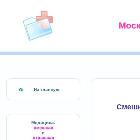
Моск
На главную
Смешн
Медицина:
смешная
и
страшная