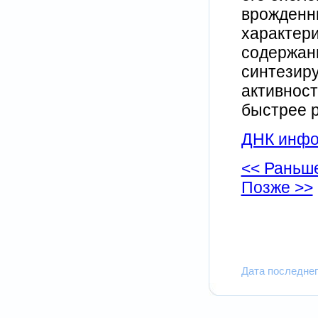
врожденн
характер
содержан
синтезиру
активност
быстрее 
ДНК инфо
<< Раньш
Позже >>
Дата последнег