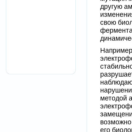
другую ам
изменения
свою биол
ферментат
динамичес
Например
электроф
стабильно
разрушает
наблюдают
нарушени
методой 
электроф
замещени
возможно
его биоло