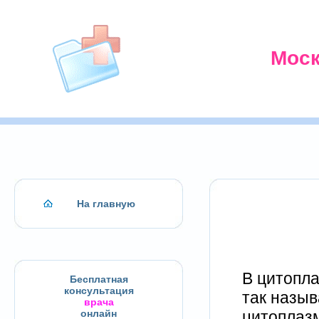
Моск
На главную
В цитопл
Бесплатная
консультация
так назыв
врача
цитоплазм
онлайн