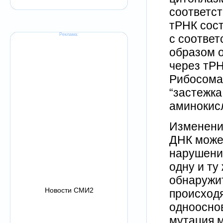
соответс
тРНК сост
Реклама:
с соотве
образом 
через тР
Рибосома 
“застежка
аминокисл
Изменени
ДНК може
нарушения
одну и ту
обнаружи
Новости СМИ2
происходя
одноосно
мутация м