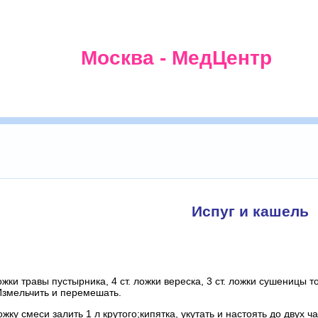
Москва - МедЦентр
Испуг и кашель
жки травы пустырника, 4 ст. ложки вереска, 3 ст. ложки сушеницы т
Измельчить и перемешать.
жку смеси залить 1 л крутого;кипятка, укутать и настоять до двух 