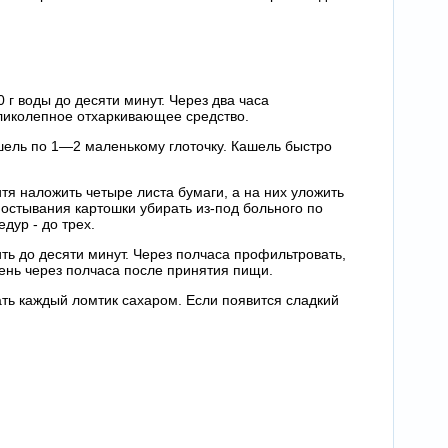
г воды до десяти минут. Через два часа
еликолепное отхаркивающее средство.
ашель по 1—2 маленькому глоточку. Кашель быстро
тя наложить четыре листа бумаги, а на них уложить
остывания картошки убирать из-под больного по
дур - до трех.
ть до десяти минут. Через полчаса профильтровать,
 день через полчаса после принятия пищи.
ть каждый ломтик сахаром. Если появится сладкий