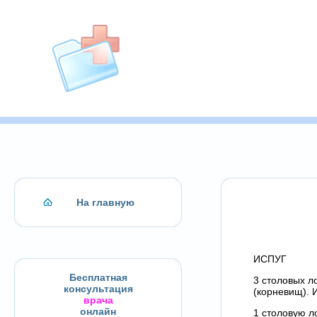
На главную
ИСПУГ
Бесплатная
3 столовых ло
консультация
(корневищ). 
врача
онлайн
1 столовую ло