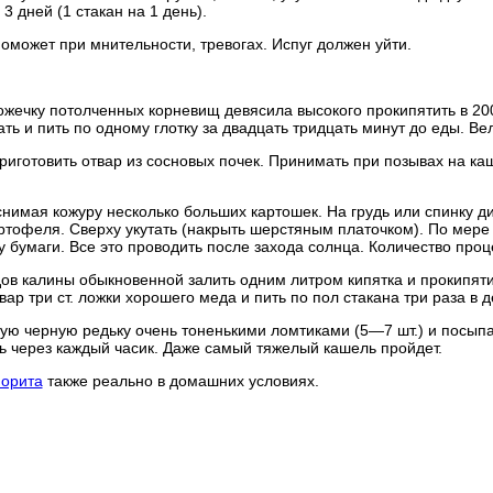
 3 дней (1 стакан на 1 день).
поможет при мнительности, тревогах. Испуг должен уйти.
ожечку потолченных корневищ девясила высокого прокипятить в 200 
ть и пить по одному глотку за двадцать тридцать минут до еды. В
риготовить отвар из сосновых почек. Принимать при позывах на к
снимая кожуру несколько больших картошек. На грудь или спинку ди
ртофеля. Сверху укутать (накрыть шерстяным платочком). По мере 
 бумаги. Все это проводить после захода солнца. Количество проце
дов калины обыкновенной залить одним литром кипятка и прокипяти
вар три ст. ложки хорошего меда и пить по пол стакана три раза в
ую черную редьку очень тоненькими ломтиками (5—7 шт.) и посыпа
ь через каждый часик. Даже самый тяжелый кашель пройдет.
морита
также реально в домашних условиях.