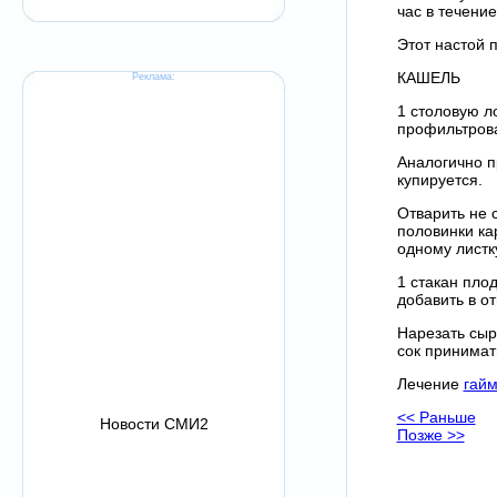
час в течение
Этот настой 
КАШЕЛЬ
Реклама:
1 столовую л
профильтрова
Аналогично п
купируется.
Отварить не 
половинки ка
одному листку
1 стакан пло
добавить в от
Нарезать сыр
сок принимат
Лечение
гай
<< Раньше
Новости СМИ2
Позже >>