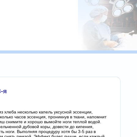
3-я
з хлеба несколько капель уксусной эссенции,
олько часов эссенция, проникнув в ткани, напомнит
киш снимите и хорошо вымойте ноги теплой водой.
мельченной дубовой коры, довести до кипения,
ть ноги. Выполняя процедуру хотя бы 3-5 раз в
и снять пемзой. Эффект будет лучше, если каждый