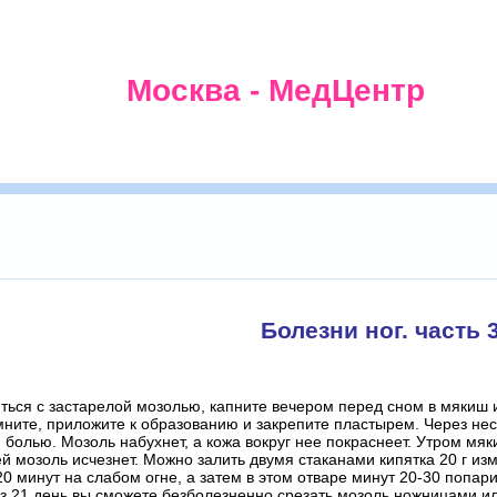
Москва - МедЦентр
Болезни ног. часть 
ться с застарелой мозолью, капните вечером перед сном в мякиш и
ните, приложите к образованию и закрепите пластырем. Через неск
й болью. Мозоль набухнет, а кожа вокруг нее покраснеет. Утром мя
ей мозоль исчезнет. Можно залить двумя стаканами кипятка 20 г из
20 минут на слабом огне, а затем в этом отваре минут 20-30 попари
з 21 день вы сможете безболезненно срезать мозоль ножницами ил