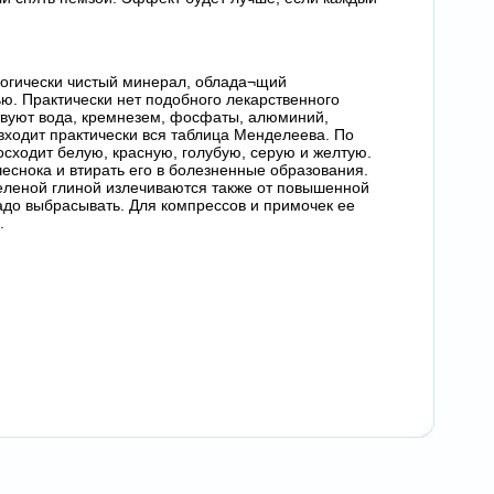
логически чистый минерал, облада¬щий
. Практически нет подобного лекарственного
ствуют вода, кремнезем, фосфаты, алюминий,
в входит практически вся таблица Менделеева. По
ходит белую, красную, голубую, серую и желтую.
чеснока и втирать его в болезненные образования.
зеленой глиной излечиваются также от повышенной
адо выбрасывать. Для компрессов и примочек ее
.