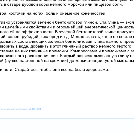
ть в отваре дубовой коры немного морской или пищевой соли.
гра, косточки на ногах, боль и онемение конечностей
ивно устраняются зеленой бентонитовой глиной. Эта глина — эко
и целебными свойствами и огромнейшей энергетической ценностью
вного ей по эффективности. В зеленой бентонитовой глине присут
ий, селен, рубидий, кислород и т.д. Можно сказать, что в ее соста
альных составляющих зеленая бентонитовая глина намного превос
творить в воде, добавить в этот глиняный раствор немного тертого 
 ставьте на них глиняные примочки. Компрессами и примочками с 
 варикозного расширения вен. Каждый раз использованную глину н
ой (лучше настоянной на кремнии) до консистенции густой сметаны
и ноги. Старайтесь, чтобы они всегда были здоровыми.
овления информации 04.10.2011