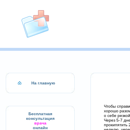
На главную
Чтобы справи
хорошо разом
Бесплатная
о себе резко
консультация
Через 5-7 дн
врача
прокипятить 
онлайн
неделю, чере