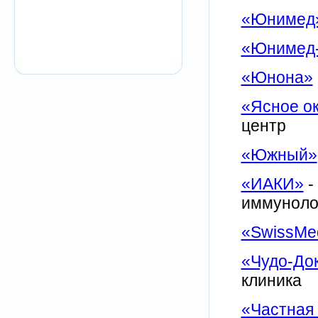
«Юнимед
«Юнимед
«Юнона»
«Ясное о
центр
«Южный»
«ИАКИ»
-
иммуноло
«SwissMe
«Чудо-До
клиника
«Частная 