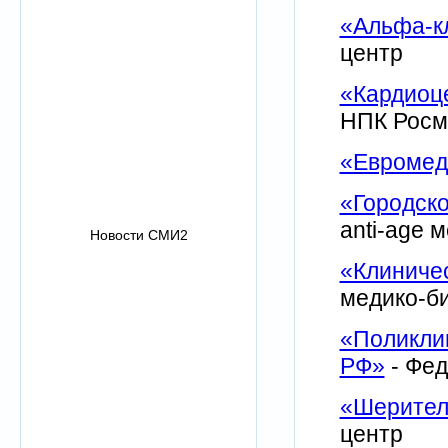
«Альфа-к
центр
«Кардиоц
НПК Росм
«Евромед
«Городско
anti-age 
Новости СМИ2
«Клиниче
медико-би
«Поликли
РФ»
- Фед
«Шерител
центр