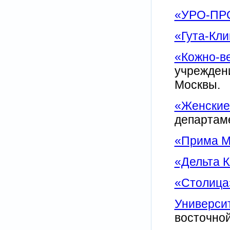
«УРО-ПР
«Гута-Кли
«Кожно-в
учреждени
Москвы.
«Женские
департаме
«Прима М
«Дельта 
«Столица
Университ
восточно